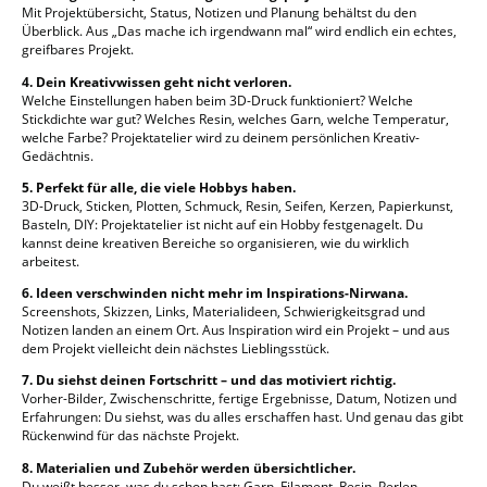
Mit Projektübersicht, Status, Notizen und Planung behältst du den
Überblick. Aus „Das mache ich irgendwann mal“ wird endlich ein echtes,
greifbares Projekt.
4. Dein Kreativwissen geht nicht verloren.
Welche Einstellungen haben beim 3D-Druck funktioniert? Welche
Stickdichte war gut? Welches Resin, welches Garn, welche Temperatur,
welche Farbe? Projektatelier wird zu deinem persönlichen Kreativ-
Gedächtnis.
5. Perfekt für alle, die viele Hobbys haben.
3D-Druck, Sticken, Plotten, Schmuck, Resin, Seifen, Kerzen, Papierkunst,
Basteln, DIY: Projektatelier ist nicht auf ein Hobby festgenagelt. Du
kannst deine kreativen Bereiche so organisieren, wie du wirklich
arbeitest.
6. Ideen verschwinden nicht mehr im Inspirations-Nirwana.
Screenshots, Skizzen, Links, Materialideen, Schwierigkeitsgrad und
Notizen landen an einem Ort. Aus Inspiration wird ein Projekt – und aus
dem Projekt vielleicht dein nächstes Lieblingsstück.
7. Du siehst deinen Fortschritt – und das motiviert richtig.
Vorher-Bilder, Zwischenschritte, fertige Ergebnisse, Datum, Notizen und
Erfahrungen: Du siehst, was du alles erschaffen hast. Und genau das gibt
Rückenwind für das nächste Projekt.
8. Materialien und Zubehör werden übersichtlicher.
Du weißt besser, was du schon hast: Garn, Filament, Resin, Perlen,