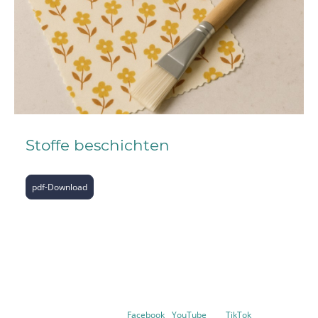
Stoffe beschichten
pdf-Download
©Copyright M.Butzke. Alle Rechte vorbehalten.
Folge unds auf
Facebook
-
YouTube
und
TikTok