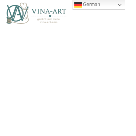
German
Schneiderlein - Ordnung für
dein Nähchaos
10 Gründe, was Schneiderlein für dich tun kann
1. Du findest deine Nähprojekte endlich wieder.
2. Deine Stoffe und Materialien bekommen ein echtes Zuhause.
3. Deine Ideen gehen nicht mehr verloren.
4. Du dokumentierst deine Nähprojekte wie ein Profi.
5. Du behältst auch bei mehreren Projekten den Überblick.
6. Schnittmuster werden viel leichter nutzbar.