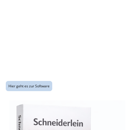
7. Perfekt, wenn du für mehrere Menschen nähst.
8. Drucken und Weitergeben wird einfacher.
9. Keine Cloud, kein Abo, keine Abhängigkeit.
10. Schneiderlein passt zu dem Gefühl, mit Liebe selbst etwas zu
erschaffen.
Schneiderlein ist dein digitales Nähatelier
Für alle, die Stoffe lieben, Schnittmuster sammeln, Ideen im Kopf haben
und endlich Ordnung in ihr kreatives Nähleben bringen möchten.
Mehr Überblick. Mehr Motivation. Mehr Freude am Nähen.
Hier geht es zur Software